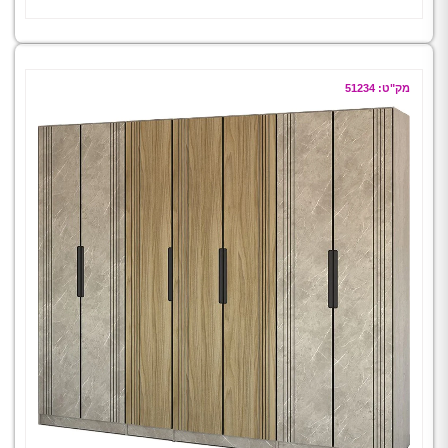
מק"ט: 51234