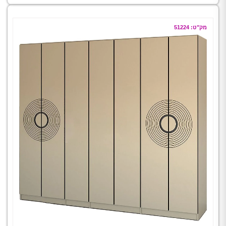
מק"ט: 51224