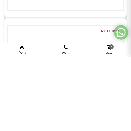
מק"ט: 45030
0
עגלה
התקשר
למעלה