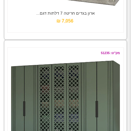
ארון בגדים חריטה 7 דלתות דגם...
7,056 ₪‎
מק"ט: 51235