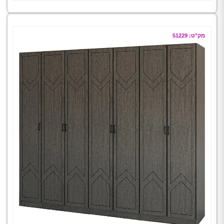
מק"ט: 51229