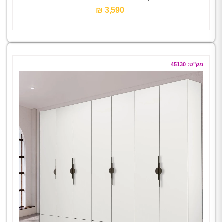
3,590 ₪‎
מק"ט: 45130