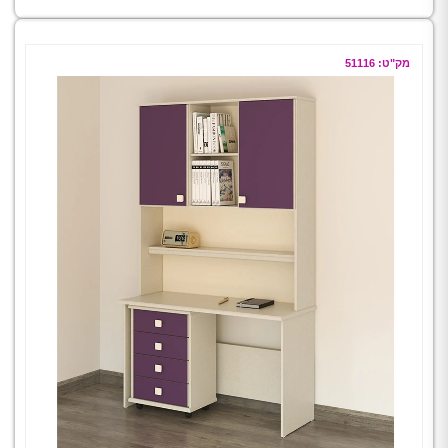
מק"ט: 51116