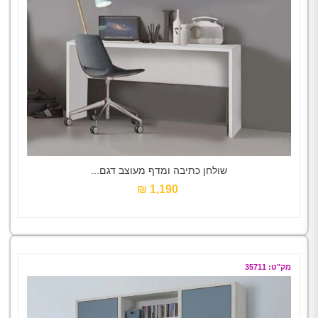
שולחן כתיבה ומדף מעוצב דגם...
1,190 ₪‎
מק"ט: 35711