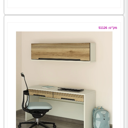
מק"ט: 51126