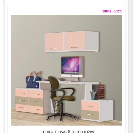
מק"ט: 38642
שולחן כתיבה 8 מגירות וכוורת...