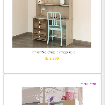
פינת עבודה קומפלט כולל שידה...
2,360 ₪‎
מק"ט: 31661