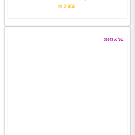
2,850 ₪‎
מק"ט: 38643