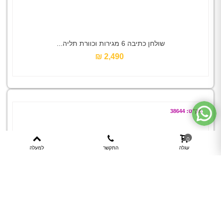
שולחן כתיבה 6 מגירות וכוורת תליה...
2,490 ₪‎
מק"ט: 38644
0
עגלה
התקשר
למעלה