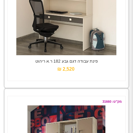
פינת עבודה דגם גבע 182 ר.א ריהוט
2,520 ₪‎
מק"ט: 31660