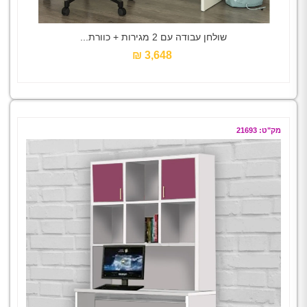
שולחן עבודה עם 2 מגירות + כוורת...
3,648 ₪‎
מק"ט: 21693