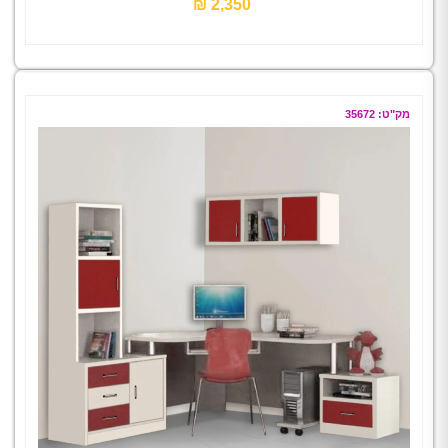
2,350 ₪‎
מק"ט: 35672