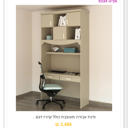
מק"ט: 51124
פינת עבודה מעוצבת כולל קרניז דגם...
3,496 ₪‎