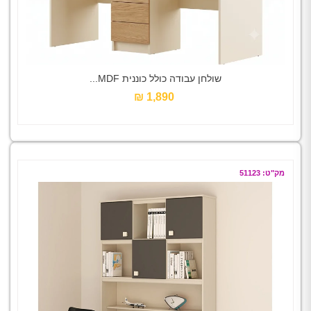
שולחן עבודה כולל כוננית MDF...
1,890 ₪‎
מק"ט: 51123