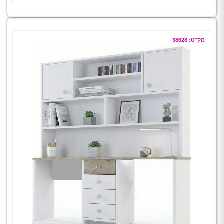
מק"ט: 38628