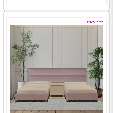
מק"ט: 23605