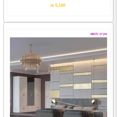
5,190 ₪‎
מק"ט: 38675