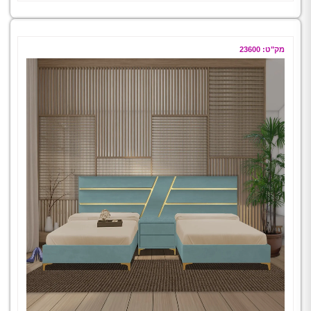
מק"ט: 23600