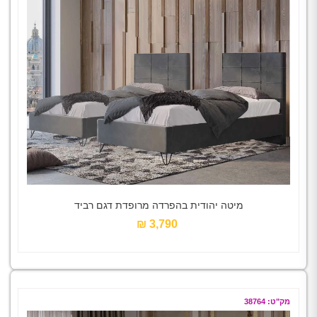
מיטה יהודית בהפרדה מרופדת דגם רביד
3,790 ₪‎
מק"ט: 38764