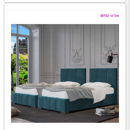
מק"ט: 38702