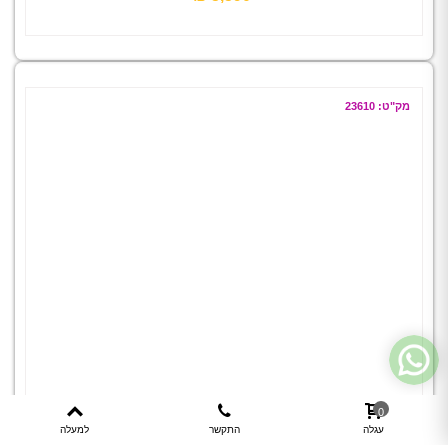
מק"ט: 23610
0
עגלה
התקשר
למעלה